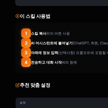
```

**Sentiment Classification**

이 스킬 사용법
- 😊 Positive: Praise, satisfaction, delight

- 😐 Neutral: Suggestions, questions, observa
- 😤 Negative: Complaints, frustration, issues
1
스킬 복사
위의 버튼 사용
### Step 2: Identify Themes

2
AI 어시스턴트에 붙여넣기
(ChatGPT, 뤼튼, Cla
3
아래에 정보 입력
(선택사항) 프롬프트에 포함할 
**Theme Analysis Template**

```markdown

4
전송하고 대화 시작
AI와 함께
## Theme: [Theme Name]

**Summary:** [1-2 sentence description]

추천 맞춤 설정
**Frequency:** [X] mentions across [Y] feedba
**Sentiment Breakdown:**

설명
- Positive: X%
