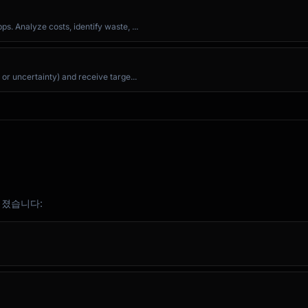
s. Analyze costs, identify waste, ...
 or uncertainty) and receive targe...
어졌습니다: