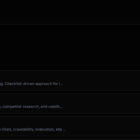
ore |

----|

g. Checklist-driven approach for i...
on

 competitor research, and viabilit...
eration

ls, crawlability, indexation, site ...