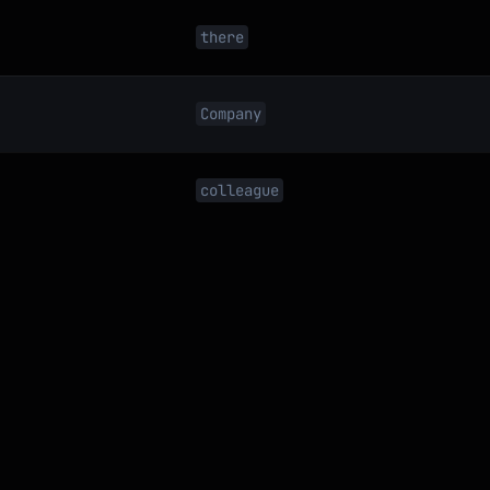
there
Company
colleague