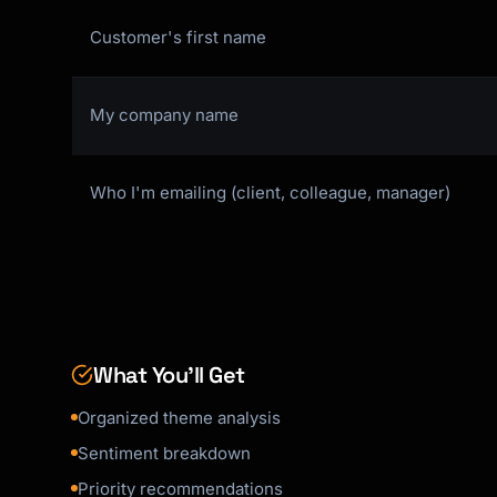
- Neutral: X%

- Negative: X%

Customer's first name
**Representative Quotes:**

1. "[Direct quote]" - [Source, Date]

My company name
2. "[Direct quote]" - [Source, Date]

3. "[Direct quote]" - [Source, Date]

Who I'm emailing (client, colleague, manager)
**Customer Segments Affected:**

- [Segment 1]: [Impact level]

- [Segment 2]: [Impact level]

**Business Impact:**

- [Impact on retention/revenue/satisfaction]

What You’ll Get
**Related Themes:**

- [Theme 1]

Organized theme analysis
- [Theme 2]

Sentiment breakdown
```

Priority recommendations