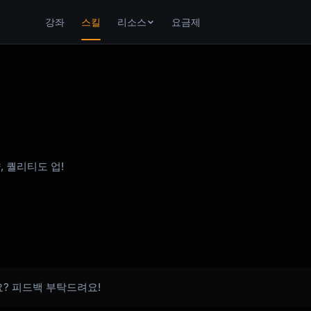
강좌
스킬
리소스
요금제
, 퀄리티도 업!
요? 피드백 부탁드려요!