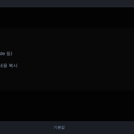
tions



ude 등)
내용 복사
ck items ([Z]%)

기본값