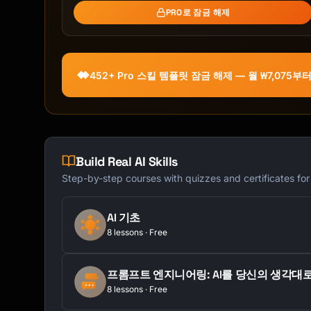
**Tagging Taxonomy**

PRO로 잠금 해제
```

Level 1 - Category

├── Product

│   ├── Feature Request

452+ Pro 스킬 템플릿 잠금 해제 — 월 ₩7,075부
│   ├── Bug/Issue

│   ├── Usability

│   └── Performance

├── Service

│   ├── Support Quality

Build Real AI Skills
│   ├── Response Time

│   └── Knowledge

Step-by-step courses with quizzes and certificates fo
├── Pricing

│   ├── Too Expensive

AI 기초
│   ├── Value Perception

8 lessons · Free
│   └── Billing Issues

└── Experience

    ├── Onboarding

프롬프트 엔지니어링: AI를 당신의 생각대
    ├── Documentation

8 lessons · Free
    └── Communication
