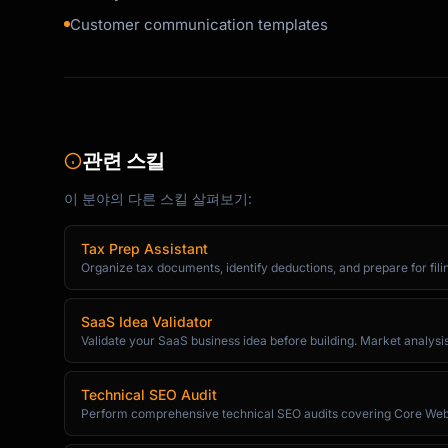
### Step 3: Quantify Impact

Customer communication templates
**Impact Scoring Matrix**

| Factor | Weight | Score (1-5) | Weighted Sc
|--------|--------|-------------|------------
| Frequency | 25% | | |

| Revenue Impact | 30% | | |

관련 스킬
| Customer Segment | 20% | | |

이 분야의 다른 스킬 살펴보기:
| Effort to Fix | 15% | | |

| Strategic Alignment | 10% | | |

| **Total** | 100% | | |

Tax Prep Assistant
Organize tax documents, identify deductions, and prepare for filin
**Priority Classification**

- P1 (Critical): Score > 4.0 - Immediate acti
SaaS Idea Validator
- P2 (High): Score 3.0-4.0 - Next quarter

Validate your SaaS business idea before building. Market analysis,
- P3 (Medium): Score 2.0-3.0 - Roadmap consid
- P4 (Low): Score < 2.0 - Monitor

Technical SEO Audit
Perform comprehensive technical SEO audits covering Core Web Vita
### Step 4: Generate Insights
