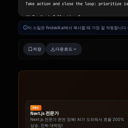
Take action and close the loop: prioritize is
## Feedback Collection Sources

이 스킬은 findskill.ai에서 복사할 때 가장 잘 작동
| Source | Type | Best For |

|--------|------|----------|

| NPS/CSAT surveys | Quantitative + Qualitati
저장
다운로드
| Support tickets | Qualitative | Product iss
| Reviews (G2, App Store) | Qualitative | Pur
| Sales call notes | Qualitative | Objections
| User interviews | Qualitative | Deep unders
| Social media | Qualitative | Sentiment, bra
| Feature requests | Qualitative | Product ro
| Churn feedback | Qualitative | Why customer
## Analysis Framework

PRO
Next.js 전문가
### Step 1: Organize Feedback

Next.js 전문가 완전 정복! AI가 도와줘서 효율 200%
상승. 진짜 대박임!