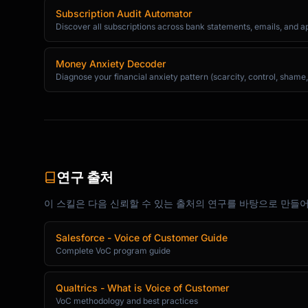
Subscription Audit Automator
**Insight Format**

Discover all subscriptions across bank statements, emails, and app
```markdown

## Insight: [Clear, actionable statement]

Money Anxiety Decoder
Diagnose your financial anxiety pattern (scarcity, control, shame,
**What we learned:**

[Explanation of the insight]

**Evidence:**

- [Data point 1]

- [Data point 2]

연구 출처
- [Data point 3]

이 스킬은 다음 신뢰할 수 있는 출처의 연구를 바탕으로 만들
**So what?**

[Why this matters to the business]

Salesforce - Voice of Customer Guide
Complete VoC program guide
**Now what?**

[Recommended action]

Qualtrics - What is Voice of Customer
VoC methodology and best practices
**Owner:** [Team/Person responsible]
