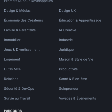
Prompts IA pour Développeurs
## Key Insights

Design & Médias
Design UX
### Insight 1: [Title]

[Full insight analysis]

Économie des Créateurs
Éducation & Apprentissage
Famille & Parentalité
IA Créative
### Insight 2: [Title]

[Full insight analysis]

Immobilier
Industrie
---

Jeux & Divertissement
Juridique
## Recommendations

Logement
Maison & Style de Vie
Outils MCP
Productivité
| Priority | Recommendation | Owner | 
Timeline |

Relations
Santé & Bien-être
|----------|---------------|-------|---------
-|

Sécurité & DevOps
Solopreneur
| P1 | | | |

| P2 | | | |

Survie au Travail
Voyages & Événements
| P3 | | | |

PARCOURS