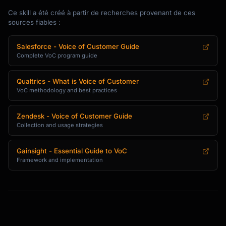
Ce skill a été créé à partir de recherches provenant de ces
**What we learned:**

sources fiables :
[Explanation of the insight]

Salesforce - Voice of Customer Guide
**Evidence:**

Complete VoC program guide
- [Data point 1]

- [Data point 2]

Qualtrics - What is Voice of Customer
- [Data point 3]

VoC methodology and best practices
**So what?**

Zendesk - Voice of Customer Guide
[Why this matters to the business]

Collection and usage strategies
**Now what?**

[Recommended action]

Gainsight - Essential Guide to VoC
Framework and implementation
**Owner:** [Team/Person responsible]

**Timeline:** [When to address]

```

## VoC Report Template
