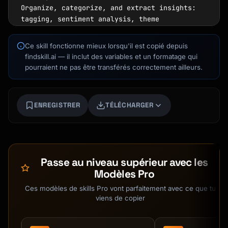
Organize, categorize, and extract insights: 
tagging, sentiment analysis, theme 
identification, quantification

Ce skill fonctionne mieux lorsqu'il est copié depuis
**Act**

findskill.ai — il inclut des variables et un formatage qui
Take action and close the loop: prioritize 
pourraient ne pas être transférés correctement ailleurs.
issues, implement changes, communicate back 
to customers

ENREGISTRER
TÉLÉCHARGER
## Feedback Collection Sources

| Source | Type | Best For |

Kai
|--------|------|----------|

Recherche de cours · là pour t'aider
| NPS/CSAT surveys | Quantitative + 
Passe au niveau supérieur avec les
Qualitative | Overall satisfaction trends |

Modèles Pro
| Support tickets | Qualitative | Product 
issues, pain points |

Ces modèles de skills Pro vont parfaitement avec ce que tu
| Reviews (G2, App Store) | Qualitative | 
viens de copier
Purchase decision factors |

| Sales call notes | Qualitative | 