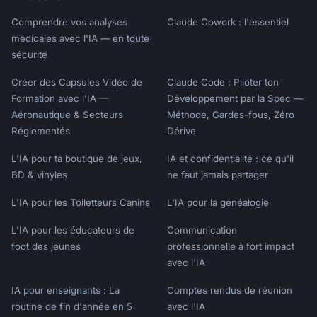
---

Comprendre vos analyses
Claude Cowork : l'essentiel
## Appendix

médicales avec l'IA — en toute
sécurité
### Raw Data Summary

Créer des Capsules Vidéo de
### Methodology Notes

Claude Code : Piloter ton
### Full Theme List

Formation avec l'IA —
Développement par la Spec —
```

Aéronautique & Secteurs
Méthode, Gardes-fous, Zéro
Réglementés
Dérive
## Closing the Loop

L'IA pour ta boutique de jeux,
IA et confidentialité : ce qu'il
BD & vinyles
ne faut jamais partager
### Customer Communication Templates

L'IA pour les Toiletteurs Canins
L'IA pour la généalogie
**Acknowledging Feedback**

```

L'IA pour les éducateurs de
Communication
Subject: We heard you, {{customer_name}}!

foot des jeunes
professionnelle à fort impact
avec l'IA
Hi {{customer_name}},

IA pour enseignants : La
Comptes rendus de réunion
Thank you for sharing your feedback about 
routine de fin d'année en 5
avec l'IA
[topic].
