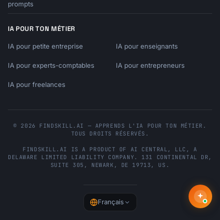
prompts
We read every piece of feedback, and yours 
IA POUR TON MÉTIER
has been

shared with our [team] team.

IA pour petite entreprise
IA pour enseignants
Here's what happens next:

IA pour experts-comptables
IA pour entrepreneurs
[Brief explanation of process]

IA pour freelances
We'll keep you updated on any changes.

Thanks for helping us improve!

© 2026 FINDSKILL.AI — APPRENDS L'IA POUR TON MÉTIER.
TOUS DROITS RÉSERVÉS.
[Signature]

FINDSKILL.AI
IS A PRODUCT OF
AI CENTRAL, LLC
, A
```

DELAWARE LIMITED LIABILITY COMPANY.
131 CONTINENTAL DR,
SUITE 305
,
NEWARK
,
DE
19713
,
US
.
**Announcing Improvement**

```

Subject: You asked, we listened: 
Français
[Improvement]
