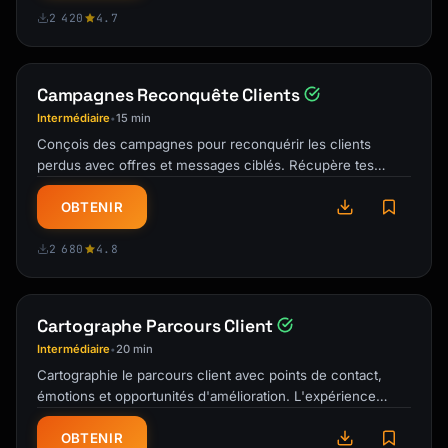
1. [Most important finding]

2 420
4.7
2. [Second most important finding]

3. [Third most important finding]

Campagnes Reconquête Clients
---

Intermédiaire
15 min
•
Conçois des campagnes pour reconquérir les clients
## Feedback Volume & Sources

perdus avec offres et messages ciblés. Récupère tes
churners.
### Volume by Source

OBTENIR
| Source | Count | % of Total |

|--------|-------|------------|

2 680
4.8
| [Source 1] | | |

| [Source 2] | | |

Cartographe Parcours Client
### Volume Trend

[Chart or description of volume over time]

Intermédiaire
20 min
•
Cartographie le parcours client avec points de contact,
---

émotions et opportunités d'amélioration. L'expérience
client optimisée.
## Sentiment Analysis

OBTENIR