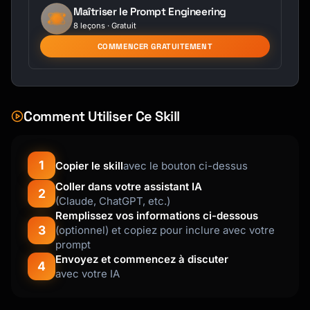
Maîtriser le Prompt Engineering
│   └── Performance

8 leçons · Gratuit
├── Service

│   ├── Support Quality

COMMENCER GRATUITEMENT
│   ├── Response Time

│   └── Knowledge

├── Pricing

│   ├── Too Expensive

Comment Utiliser Ce Skill
│   ├── Value Perception

│   └── Billing Issues

└── Experience

1
Copier le skill
avec le bouton ci-dessus
    ├── Onboarding

    ├── Documentation

Coller dans votre assistant IA
2
    └── Communication

(Claude, ChatGPT, etc.)
```

Remplissez vos informations ci-dessous
3
(optionnel) et copiez pour inclure avec votre
**Sentiment Classification**

prompt
- 😊 Positive: Praise, satisfaction, delight

Envoyez et commencez à discuter
4
- 😐 Neutral: Suggestions, questions, 
avec votre IA
observations

- 😤 Negative: Complaints, frustration, issues
