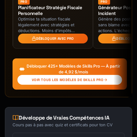
Objections, requirements |

PRO
PRO
Planificateur Stratégie Fiscale
Générateur Post
| User interviews | Qualitative | Deep 
Personnelle
Incident
understanding |

Optimise ta situation fiscale
Génère des postmor
| Social media | Qualitative | Sentiment, 
légalement avec stratégies et
sans blame avec app
brand perception |

déductions. Moins d'impôts
actions. L'échec qu
| Feature requests | Qualitative | Product 
légalement.
DÉBLOQUER AVEC PRO
DÉBLOQUER
roadmap input |

| Churn feedback | Qualitative | Why 
customers leave |

Débloquer 425+ Modèles de Skills Pro — À partir
## Analysis Framework

de 4,92 $/mois
VOIR TOUS LES MODÈLES DE SKILLS PRO
### Step 1: Organize Feedback

**Tagging Taxonomy**

```

Level 1 - Category

├── Product

Développe de Vraies Compétences IA
│   ├── Feature Request

Cours pas à pas avec quiz et certificats pour ton CV
│   ├── Bug/Issue

│   ├── Usability
