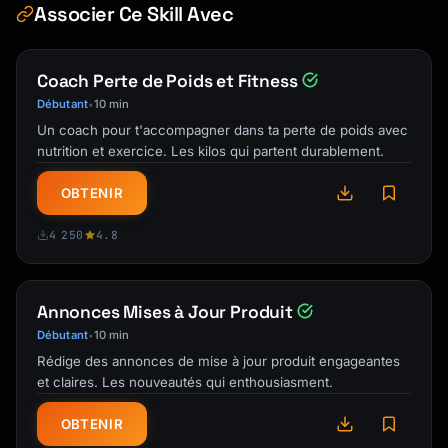
Associer Ce Skill Avec
```markdown

# Voice of Customer Report

Coach Perte de Poids et Fitness
**Period:** [Date Range]

Débutant
10 min
•
**Prepared by:** [Name]

Un coach pour t'accompagner dans ta perte de poids avec
**Date:** [Report Date]

nutrition et exercice. Les kilos qui partent durablement.
---

OBTENIR
## Executive Summary

4 250
4.8
### Key Metrics

| Metric | This Period | Previous | Change |

Annonces Mises à Jour Produit
|--------|-------------|----------|--------|

| NPS | | | |

Débutant
10 min
•
| CSAT | | | |

Rédige des annonces de mise à jour produit engageantes
| CES | | | |

et claires. Les nouveautés qui enthousiasment.
| Total Feedback Items | | | |

OBTENIR
### Top 3 Takeaways
