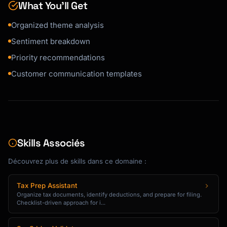
3. "[Direct quote]" - [Source, Date]

What You’ll Get
Organized theme analysis
**Customer Segments Affected:**

- [Segment 1]: [Impact level]

Sentiment breakdown
- [Segment 2]: [Impact level]

Priority recommendations
**Business Impact:**

Customer communication templates
- [Impact on retention/revenue/satisfaction]

**Related Themes:**

- [Theme 1]

- [Theme 2]

```

Skills Associés
### Step 3: Quantify Impact

Découvrez plus de skills dans ce domaine :
**Impact Scoring Matrix**

Tax Prep Assistant
| Factor | Weight | Score (1-5) | Weighted 
Organize tax documents, identify deductions, and prepare for filing.
Score |

Checklist-driven approach for i...
|--------|--------|-------------|------------
----|
