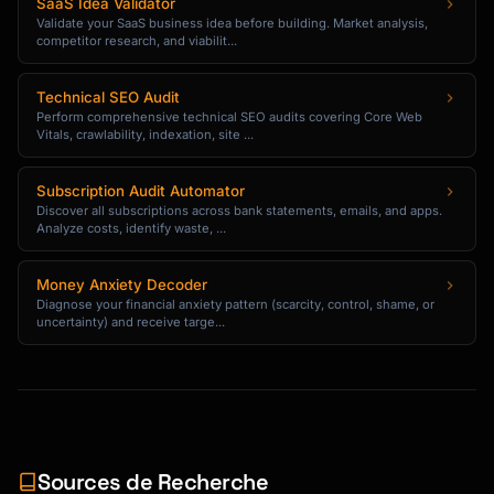
SaaS Idea Validator
| Frequency | 25% | | |

Validate your SaaS business idea before building. Market analysis,
competitor research, and viabilit...
| Revenue Impact | 30% | | |

| Customer Segment | 20% | | |

| Effort to Fix | 15% | | |

Technical SEO Audit
| Strategic Alignment | 10% | | |

Perform comprehensive technical SEO audits covering Core Web
Vitals, crawlability, indexation, site ...
| **Total** | 100% | | |

**Priority Classification**

Subscription Audit Automator
Discover all subscriptions across bank statements, emails, and apps.
- P1 (Critical): Score > 4.0 - Immediate 
Analyze costs, identify waste, ...
action

- P2 (High): Score 3.0-4.0 - Next quarter

Money Anxiety Decoder
- P3 (Medium): Score 2.0-3.0 - Roadmap 
Diagnose your financial anxiety pattern (scarcity, control, shame, or
consideration

uncertainty) and receive targe...
- P4 (Low): Score < 2.0 - Monitor

### Step 4: Generate Insights

**Insight Format**

```markdown

Sources de Recherche
## Insight: [Clear, actionable statement]
