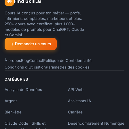
| 1 | | | | |

Find Skill.ai
| 2 | | | | |

| 3 | | | | |

Cours IA conçus pour ton métier — profs,
infirmiers, comptables, marketeurs et plus.
250+ cours avec certificat, plus 1 000+
### Theme Deep Dives

modèles de prompts pour ChatGPT, Claude
[Detailed analysis of top 3-5 themes]

et Gemini.
Demander un cours
---

## Customer Segment Analysis

À propos
Blog
Contact
Politique de Confidentialité
Conditions d'Utilisation
Paramètres des cookies
### Feedback by Segment

| Segment | Volume | Avg Sentiment | Top 
CATÉGORIES
Theme |

|---------|--------|---------------|---------
Analyse de Données
API Web
--|

Argent
Assistants IA
| [Segment 1] | | | |

| [Segment 2] | | | |

Bien-être
Carrière
---

Claude Code : Skills et
Désencombrement Numérique