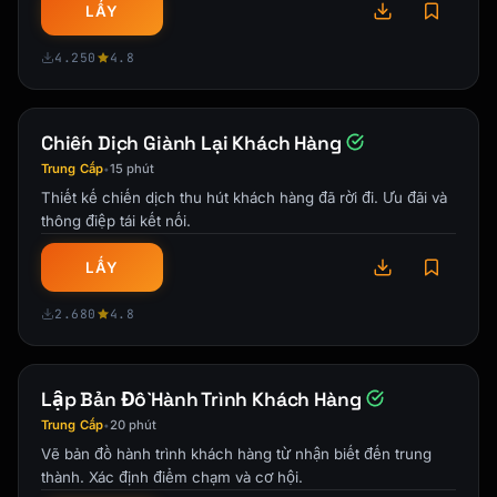
**4. [Tip Title]**

LẤY
[1-2 sentence explanation] [Link: Get started 
→]

4.250
4.8
**5. [Tip Title]**

[1-2 sentence explanation] [Link: Watch video 
Chiến Dịch Giành Lại Khách Hàng
→]

Trung Cấp
15 phút
•
Which tip are you trying first?

Thiết kế chiến dịch thu hút khách hàng đã rời đi. Ưu đãi và
thông điệp tái kết nối.
[Signature]

LẤY
```

2.680
4.8
### Trial Ending Email Template

```

Subject: Your {{product_name}} trial ends in 
Lập Bản Đồ Hành Trình Khách Hàng
3 days

Trung Cấp
20 phút
•
Vẽ bản đồ hành trình khách hàng từ nhận biết đến trung
Hi {{first_name}},

thành. Xác định điểm chạm và cơ hội.