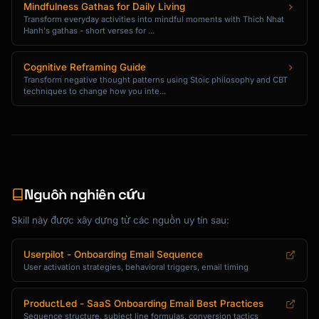
Mindfulness Gathas for Daily Living
with [problem].

Transform everyday activities into mindful moments with Thich Nhat
Hanh's gathas - short verses for ...
After using {{product_name}} for [timeframe], 
they:

Cognitive Reframing Guide
- [Specific result with number]

Transform negative thought patterns using Stoic philosophy and CBT
- [Specific result with number]

techniques to change how you inte...
- [Specific result with number]

Here's what they said:

"[Short testimonial quote]"

Want similar results? Here's what to do next:

Nguồn nghiên cứu
[CTA: Try [Feature] Now]

Skill này được xây dựng từ các nguồn uy tín sau:
[Signature]

Userpilot - Onboarding Email Sequence
```

User activation strategies, behavioral triggers, email timing
### Tutorial Content Email Template

ProductLed - SaaS Onboarding Email Best Practices
Sequence structure, subject line formulas, conversion tactics