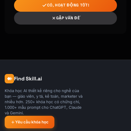
CÓ, HOẠT ĐỘNG TỐT!
[Signature]

GẶP VẤN ĐỀ
P.S. Use code WELCOME20 for 20% off your 
first [month/year].

```

## Subject Line Formulas

### Welcome Emails

- "Welcome to {{product_name}} - Let's get 
you started"

Find Skill.ai
- "You're in! Here's your first step"

- "{{first_name}}, your {{product_name}} 
Khóa học AI thiết kế riêng cho nghề của
account is ready"

bạn — giáo viên, y tá, kế toán, marketer và
nhiều hơn. 250+ khóa học có chứng chỉ,
### Activation Emails

1.000+ mẫu prompt cho ChatGPT, Claude
- "Quick question about your account"

và Gemini.
- "You're missing out on [feature]"

Yêu cầu khóa học
- "2-minute setup = [big benefit]"
