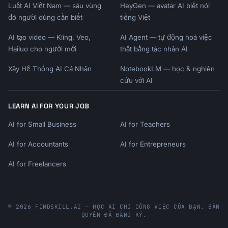
- No login in 3 days → "We miss you" + quick 
Luật AI Việt Nam — sáu vùng
HeyGen — avatar AI biết nói
win

đỏ người dùng cần biết
tiếng Việt
- Started but didn't complete → "Finish 
setup" reminder

AI tạo video — Kling, Veo,
AI Agent — tự động hoá việc
- Used feature A, not B → Feature B 
Hailuo cho người mới
thật bằng tác nhân AI
introduction

Xây Hệ Thống AI Cá Nhân
NotebookLM — học & nghiên
- Trial 50% done, low usage → Value reminder 
cứu với AI
+ help offer

## Output Format

LEARN AI FOR YOUR JOB
AI for Small Business
AI for Teachers
```

# Onboarding Email Sequence

AI for Accountants
AI for Entrepreneurs
## Product Profile

AI for Freelancers
- Product: {{product_name}}

- Type: {{product_type}}

- Trial Length: {{trial_length}}

- Key Activation Metric: 
© 2026 FINDSKILL.AI — HỌC AI CHO CÔNG VIỆC CỦA BẠN. BẢN
{{activation_metric}}

QUYỀN ĐÃ ĐĂNG KÝ.