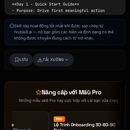
**Day 1 - Quick Start Guide**

- Purpose: Drive first meaningful action

- Focus: One core feature tutorial

- Goal: Reach "aha moment" quickly

Skill này hoạt động tốt nhất khi được sao chép từ
findskill.ai — nó bao gồm các biến và định dạng có thể
**Day 3 - Feature Spotlight**

không được chuyển đúng cách từ nơi khác.
- Purpose: Deepen product engagement

- Focus: Advanced feature or integration

- Include: User success example

LƯU
TẢI XUỐNG
Kai
**Day 5 - Social Proof**

Tìm khóa học · luôn sẵn sàng hỗ trợ
- Purpose: Build trust and confidence

- Elements: Customer story, testimonial, 
results

Nâng cấp với Mẫu Pro
- CTA: Join community or share experience

Những mẫu skill Pro này cực hợp với cái bạn vừa copy
**Day 7 - Tips & Best Practices**

- Purpose: Maximize product value

- Content: Power user tips, shortcuts

PRO
Nurture
Lộ Trình Onboarding 30-60-90
- Format: Numbered list, easy to scan
