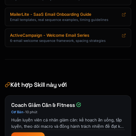
```

Subject: 5 tips to get more from 
MailerLite - SaaS Email Onboarding Guide
{{product_name}}

Email templates, real sequence examples, timing guidelines
Hi {{first_name}},

ActiveCampaign - Welcome Email Series
6-email welcome sequence framework, spacing strategies
You've been using {{product_name}} for a week 
now.

Here are some tips our power users swear by:

**1. [Tip Title]**

[1-2 sentence explanation] [Link: See how →]

Kết hợp Skill này với
**2. [Tip Title]**

[1-2 sentence explanation] [Link: Try it →]

Coach Giảm Cân & Fitness
**3. [Tip Title]**

Cơ Bản
10 phút
•
[1-2 sentence explanation] [Link: Learn more 
Huấn luyện viên cá nhân giảm cân: kế hoạch ăn uống, tập
→]

luyện, theo dõi macro và đồng hành trách nhiệm để đạt kết
quả bền vững.