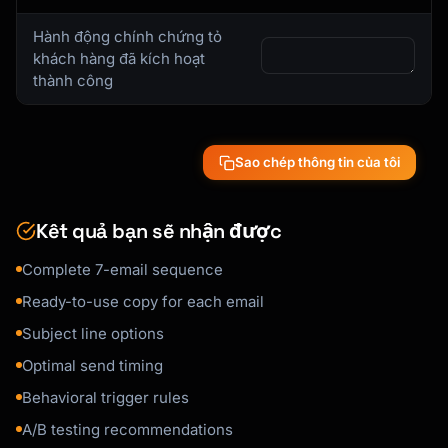
### Activation Email Template

Hành động chính chứng tỏ
```

khách hàng đã kích hoạt
Subject: You're almost there - complete your 
thành công
setup

Hi {{first_name}},

Sao chép thông tin của tôi
You signed up for {{product_name}} but 
haven't [key action] yet.

Kết quả bạn sẽ nhận được
Most users who [action] in their first week 
Complete 7-email sequence
see:

- [Benefit 1]

Ready-to-use copy for each email
- [Benefit 2]

Subject line options
- [Benefit 3]

Optimal send timing
Here's a quick 3-step guide:

Behavioral trigger rules
A/B testing recommendations
1. [Step with link]
