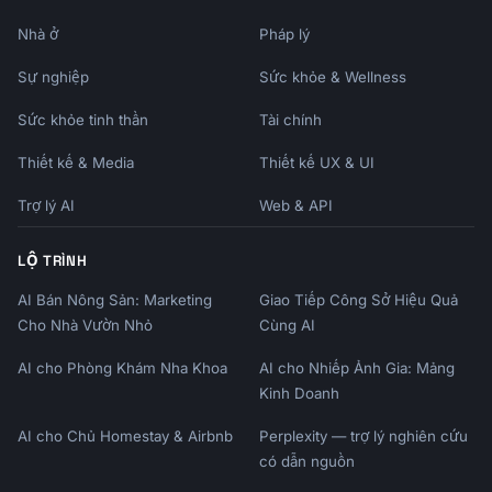
| Activation | Day 1-2 | 10am local | 24-48h 
Nhà ở
Pháp lý
|

| Feature | Day 3-5 | 10am local | 2-3 days |

Sự nghiệp
Sức khỏe & Wellness
| Social Proof | Day 5-7 | 2pm local | 2-3 
days |

Sức khỏe tinh thần
Tài chính
| Tips | Day 7-10 | 10am local | 3-4 days |

| Conversion | Day 12-14 | 10am local | 2 
Thiết kế & Media
Thiết kế UX & UI
days before |

Trợ lý AI
Web & API
## Behavioral Triggers

LỘ TRÌNH
### Action-Based Emails

AI Bán Nông Sản: Marketing
Giao Tiếp Công Sở Hiệu Quả
- Completed signup → Welcome email

Cho Nhà Vườn Nhỏ
Cùng AI
- Created first [item] → Congratulations + 
next step

AI cho Phòng Khám Nha Khoa
AI cho Nhiếp Ảnh Gia: Mảng
- Invited team member → Collaboration tips

Kinh Doanh
- Connected integration → Power user features

- Inactive 3 days → Re-engagement nudge

AI cho Chủ Homestay & Airbnb
Perplexity — trợ lý nghiên cứu
có dẫn nguồn
### Inactivity Triggers
