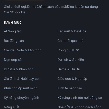
### Educational Emails

Giới thiệu
Blog
Liên hệ
Chính sách bảo mật
Điều khoản sử dụng
- "[Number] tips to [achieve goal]"

Cài đặt cookie
- "How [Company] uses {{product_name}} to 
[result]"

DANH MỤC
- "The #1 mistake new users make (and how to 
AI Sáng tạo
Bảo mật & DevOps
fix it)"

Bất động sản
Các mối quan hệ
### Conversion Emails

- "Your trial ends [day] - here's what's 
Claude Code & Lập trình
Công cụ MCP
next"

- "Don't lose your [progress/data/work]"

Dọn dẹp số
Du lịch & Sự kiện
- "Last chance: [offer or deadline]"

Dữ liệu & Phân tích
Game & Giải trí
## Sequence Timing Best Practices

Gia đình & Nuôi dạy con
Giáo dục & Học tập
| Email Type | Best Day | Best Time | Spacing 
Khởi nghiệp một mình
Kinh tế sáng tạo
|

|------------|----------|-----------|--------
Kỹ năng chuyên ngành
Kỹ năng sinh tồn nơi công sở
-|

| Welcome | Immediate | Within 5 min | - |

Năng suất
Nhà cửa & Phong cách sống