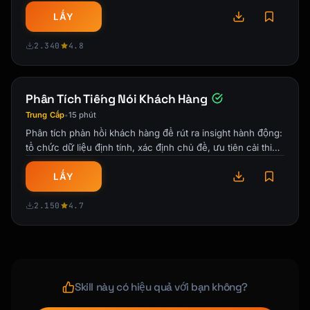
Your free trial ends on [Date].

LẤY
Here's what you've accomplished so far:

2.340
4.8
- [Personalized stat: "Created X projects"]

- [Personalized stat: "Saved X hours"]

- [Personalized stat: "Connected X 
Phân Tích Tiếng Nói Khách Hàng
integrations"]

Trung Cấp
15 phút
•
Don't lose your progress!

Phân tích phản hồi khách hàng để rút ra insight hành động:
tổ chức dữ liệu định tính, xác định chủ đề, ưu tiên cải thiện
và khép vòng phản …
[CTA: Upgrade Now - Keep Everything]

LẤY
**What you get with [Plan Name]:**

2.150
4.7
✓ [Feature 1]

✓ [Feature 2]

✓ [Feature 3]

✓ [Feature 4]

Have questions? [Book a quick call] or reply 
Skill này có hiệu quả với bạn không?
to this email.
