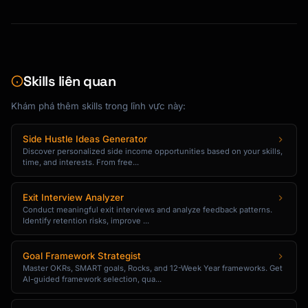
2. [Step with link]

3. [Step with link]

[CTA: Complete Setup Now]

Skills liên quan
Need help? [Link to support/demo booking]

Khám phá thêm skills trong lĩnh vực này:
[Signature]

```

Side Hustle Ideas Generator
Discover personalized side income opportunities based on your skills,
### Social Proof Email Template

time, and interests. From free...
```

Exit Interview Analyzer
Subject: How [Customer Name] achieved 
Conduct meaningful exit interviews and analyze feedback patterns.
[Result] with {{product_name}}

Identify retention risks, improve ...
Hi {{first_name}},

Goal Framework Strategist
Master OKRs, SMART goals, Rocks, and 12-Week Year frameworks. Get
I wanted to share a quick story...

AI-guided framework selection, qua...
[Customer Name] from [Company] was struggling 