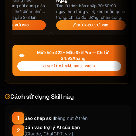
Ngày
mail tự động nuôi
lạnh bằng nội dung giáo
Tạo lộ trình hòa nhập 30-60-90
**Day 10 - Feedback Request**

g tin và thời điểm chiến
ngày theo từng vị trí, kèm mốc quan
- Purpose: Gather insights, show you care

yển đổi gấp 2-3 lần
trọng, chỉ số đo lường, phân công
- Ask: One simple question

ơn lẻ.
mentor và lịch họp với quản lý cho
Ở KHÓA VỚI PRO
MỞ KHÓA VỚI PRO
- Optional: Include NPS survey link

các vai trò …
**Day 14 - Conversion/Upsell** (for trials)

- Purpose: Convert to paid/upgrade

Mở khóa 422+ Mẫu Skill Pro — Chỉ từ
- Urgency: Trial ending reminder

$4.92/tháng
- Value: Recap benefits, address objections

XEM TẤT CẢ MẪU SKILL PRO
## Email Templates

### Welcome Email Template

Cách sử dụng Skill này
```

Subject: Welcome to {{product_name}} - Let's 
get started

1
Sao chép skill
bằng nút ở trên
Dán vào trợ lý AI của bạn
Hi {{first_name}},

2
(Claude, ChatGPT, v.v.)