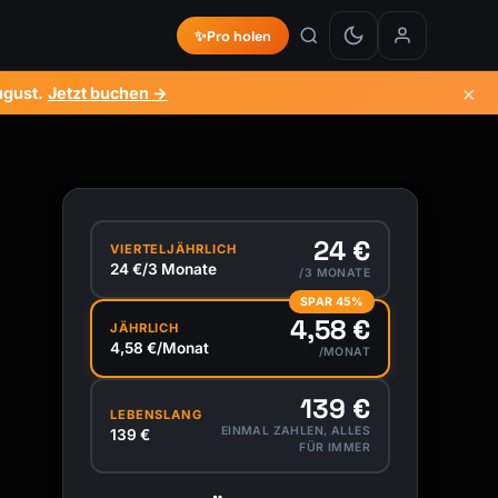
✨
Pro holen
×
ugust
.
Jetzt buchen →
24 €
VIERTELJÄHRLICH
24 €/3 Monate
/3 MONATE
SPAR 45%
4,58 €
JÄHRLICH
4,58 €/Monat
/MONAT
139 €
LEBENSLANG
EINMAL ZAHLEN, ALLES
139 €
FÜR IMMER