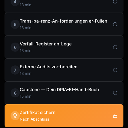
4
13 min
Trans-pa-renz-An-forder-ungen er-Füllen
5
13 min
Vorfall-Register an-Lege
6
13 min
Externe Audits vor-bereiten
7
13 min
Capstone — Dein DPIA-KI-Hand-Buch
8
15 min
Zertifikat sichern
Nach Abschluss