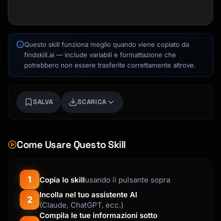
Questo skill funziona meglio quando viene copiato da
findskill.ai — include variabili e formattazione che
potrebbero non essere trasferite correttamente altrove.
SALVA
SCARICA
Kai
Come Usare Questo Skill
Ricerca corsi · qui per aiutarti
1
Copia lo skill
usando il pulsante sopra
Incolla nel tuo assistente AI
2
(Claude, ChatGPT, ecc.)
Compila le tue informazioni sotto