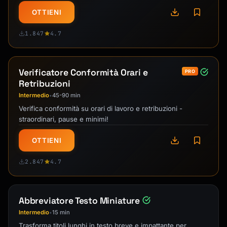
OTTIENI
1.847
4.7
Verificatore Conformità Orari e
PRO
Retribuzioni
Intermedio
45-90 min
•
Verifica conformità su orari di lavoro e retribuzioni -
straordinari, pause e minimi!
OTTIENI
2.847
4.7
Abbreviatore Testo Miniature
Intermedio
15 min
•
Trasforma titoli lunghi in testo breve e impattante per