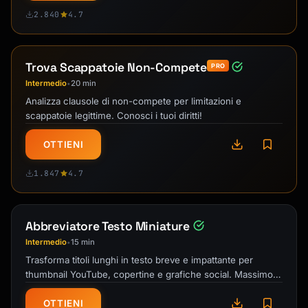
2.840
4.7
Trova Scappatoie Non-Compete
PRO
Intermedio
20 min
•
Analizza clausole di non-compete per limitazioni e
scappatoie legittime. Conosci i tuoi diritti!
OTTIENI
1.847
4.7
Abbreviatore Testo Miniature
Intermedio
15 min
•
Trasforma titoli lunghi in testo breve e impattante per
thumbnail YouTube, copertine e grafiche social. Massimo
impatto in minimo spazio!
OTTIENI