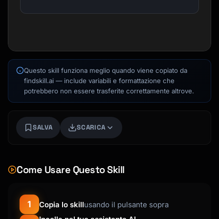
Questo skill funziona meglio quando viene copiato da
findskill.ai — include variabili e formattazione che
potrebbero non essere trasferite correttamente altrove.
SALVA
SCARICA
Kai
Ricerca corsi · qui per aiutarti
Come Usare Questo Skill
1
Copia lo skill
usando il pulsante sopra