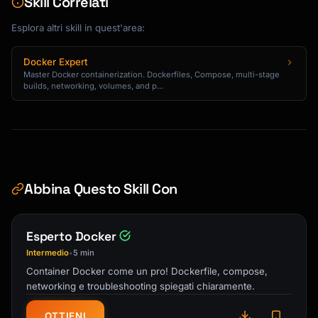
Skill Correlati
            docker compose up -d

```

Esplora altri skill in quest'area:
## Google Cloud Platform

Docker Expert
Master Docker containerization. Dockerfiles, Compose, multi-stage
### Cloud Run

builds, networking, volumes, and p...
```bash

# Build and deploy

gcloud builds submit --tag 
gcr.io/PROJECT/SERVICE

gcloud run deploy SERVICE \

  --image gcr.io/PROJECT/SERVICE \

Abbina Questo Skill Con
  --platform managed \

  --region us-central1 \

  --allow-unauthenticated

Esperto Docker
```

Intermedio
5 min
•
### Cloud Run with YAML

Container Docker come un pro! Dockerfile, compose,
```yaml

networking e troubleshooting spiegati chiaramente.
# service.yaml

apiVersion: serving.knative.dev/v1

OTTIENI