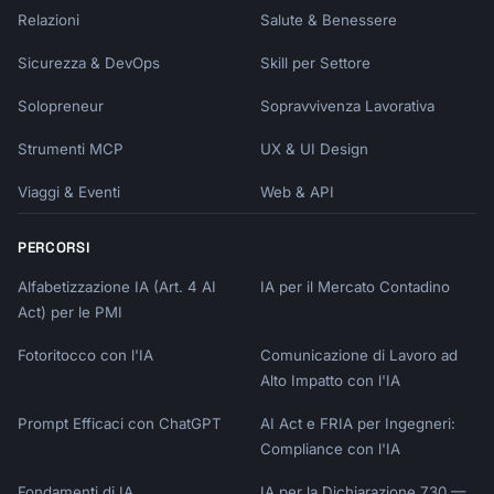
## Monitoring & Logging

Relazioni
Salute & Benessere
```yaml

Sicurezza & DevOps
Skill per Settore
# Structured logging

Solopreneur
console.log(JSON.stringify({

Sopravvivenza Lavorativa
  severity: 'INFO',

Strumenti MCP
UX & UI Design
  message: 'Request processed',

  requestId: req.id,

Viaggi & Eventi
Web & API
  latencyMs: duration,

}))

PERCORSI
```

Alfabetizzazione IA (Art. 4 AI
IA per il Mercato Contadino
When you describe your deployment needs, I'll 
Act) per le PMI
help design the infrastructure.
Fotoritocco con l'IA
Comunicazione di Lavoro ad
Alto Impatto con l'IA
Prompt Efficaci con ChatGPT
AI Act e FRIA per Ingegneri:
Compliance con l'IA
Fondamenti di IA
IA per la Dichiarazione 730 —