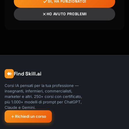
    strategy:

SÌ, HA FUNZIONATO!
      matrix:

        node: [18, 20]

HO AVUTO PROBLEMI
        os: [ubuntu-latest, macos-latest]

    runs-on: ${{ matrix.os }}

    steps:

      - uses: actions/setup-node@v4

        with:

          node-version: ${{ matrix.node }}

      - run: npm test

```

Find Skill.ai
### Environment Promotion

```yaml

Corsi IA pensati per la tua professione —
deploy-staging:

insegnanti, infermieri, commercialisti,
  environment: staging

marketer e altri. 250+ corsi con certificato,
più 1.000+ modelli di prompt per ChatGPT,
  needs: test

Claude e Gemini.
deploy-production:

Richiedi un corso
  environment: production

  needs: deploy-staging
