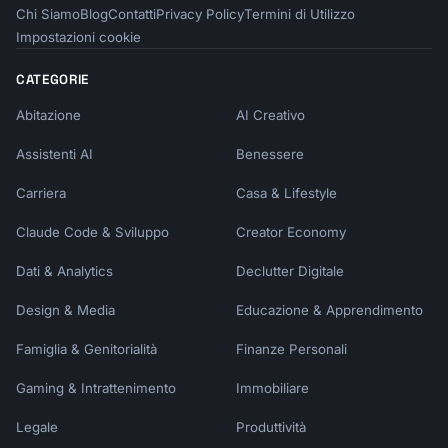
Chi Siamo
Blog
Contatti
Privacy Policy
Termini di Utilizzo
```

Impostazioni cookie
## Infrastructure as Code

CATEGORIE
### Terraform (GCP)

Abitazione
AI Creativo
```hcl

resource "google_cloud_run_service" "app" {

Assistenti AI
Benessere
  name     = "my-app"

  location = "us-central1"

Carriera
Casa & Lifestyle
Claude Code & Sviluppo
Creator Economy
  template {

    spec {

Dati & Analytics
Declutter Digitale
      containers {

        image = "gcr.io/project/app:latest"

Design & Media
Educazione & Apprendimento
      }

    }

Famiglia & Genitorialità
Finanze Personali
  }

Gaming & Intrattenimento
Immobiliare
}

```

Legale
Produttività