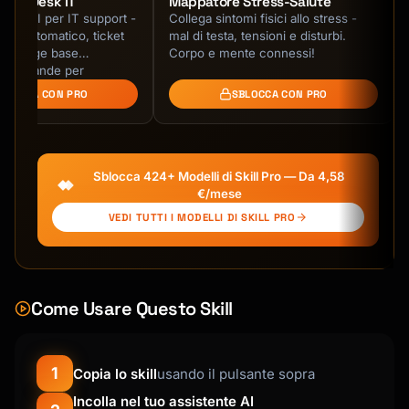
vice Desk IT
Mappatore Stress-Salute
  },

genti AI per IT support -
Collega sintomi fisici allo stress -
}

ing automatico, ticket
mal di testa, tensioni e disturbi.
```

nowledge base
Corpo e mente connessi!
 Alla grande per
### Wrangler Config

BLOCCA CON PRO
SBLOCCA CON PRO
```toml

# wrangler.toml

name = "my-worker"

main = "src/index.ts"

Sblocca 424+ Modelli di Skill Pro — Da 4,58
compatibility_date = "2024-01-01"

€/mese
VEDI TUTTI I MODELLI DI SKILL PRO
[vars]

ENVIRONMENT = "production"

[[kv_namespaces]]

Come Usare Questo Skill
binding = "KV"

id = "xxx"

[[r2_buckets]]

1
Copia lo skill
usando il pulsante sopra
binding = "BUCKET"

Incolla nel tuo assistente AI
bucket_name = "my-bucket"
