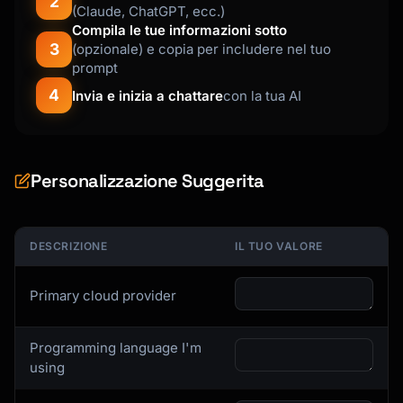
2
(Claude, ChatGPT, ecc.)
```

Compila le tue informazioni sotto
3
(opzionale) e copia per includere nel tuo
### Deploy

prompt
```bash

4
Invia e inizia a chattare
con la tua AI
npx wrangler deploy

npx wrangler tail  # Live logs

```

Personalizzazione Suggerita
## Docker Deployment

### CI/CD Pipeline (GitHub Actions)

```yaml

DESCRIZIONE
IL TUO VALORE
name: Deploy

Primary cloud provider
on:

  push:

    branches: [main]

Programming language I'm
using
jobs:

  build-and-deploy:
