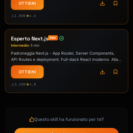
### App Engine

OTTIENI
```yaml

# app.yaml

1.800
4.6
runtime: nodejs20

instance_class: F2

Esperto Next.js
PRO
env_variables:

Intermedio
5 min
•
  NODE_ENV: production

Padroneggia Next.js - App Router, Server Components,
API Routes e deployment. Full-stack React moderno. Alla
automatic_scaling:

grande per web app!
  min_instances: 1

OTTIENI
  max_instances: 10

```

3.100
4.8
## CI/CD Best Practices

### GitHub Actions Matrix

```yaml

Questo skill ha funzionato per te?
jobs:

  test:
