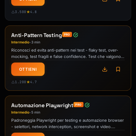
kind: Service

metadata:

3.500
4.8
  name: my-service

spec:

  template:

Anti-Pattern Testing
PRO
    spec:

Intermedio
3 min
•
      containers:

Riconosci ed evita anti-pattern nei test - flaky test, over-
        - image: gcr.io/PROJECT/SERVICE

mocking, test fragili e false confidence. Test che valgono.
          resources:

Fantastico per …
            limits:

OTTIENI
              memory: 512Mi

              cpu: "1"

1.200
4.7
          env:

            - name: DATABASE_URL

              valueFrom:

Automazione Playwright
PRO
                secretKeyRef:

                  name: db-secret

Intermedio
5 min
•
                  key: url

Padroneggia Playwright per testing e automazione browser
```

- selettori, network interception, screenshot e video.
Spacca i test E2E!