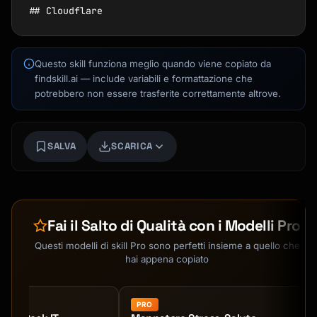
## Cloudflare

### Workers (Edge Functions)

```ts

Questo skill funziona meglio quando viene copiato da
Kai
// src/index.ts

findskill.ai — include variabili e formattazione che
Ricerca corsi · qui per aiutarti
export default {

potrebbero non essere trasferite correttamente altrove.
  async fetch(request: Request, env: Env): 
Promise<Response> {

    const url = new URL(request.url)

SALVA
SCARICA
    if (url.pathname === '/api/hello') {

      return new Response(JSON.stringify({ 
message: 'Hello!' }), {

        headers: { 'Content-Type': 
Fai il Salto di Qualità con i Modelli Pro
'application/json' },

      })

Questi modelli di skill Pro sono perfetti insieme a quello che
    }

hai appena copiato
    return new Response('Not found', { 
status: 404 })

PRO