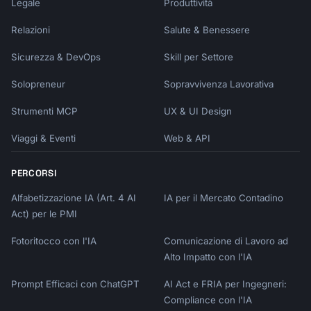
Legale
Produttività
## Security

Relazioni
Salute & Benessere
```dockerfile

# Non-root user

Sicurezza & DevOps
Skill per Settore
RUN addgroup -S appgroup && adduser -S 
Solopreneur
appuser -G appgroup

Sopravvivenza Lavorativa
USER appuser

Strumenti MCP
UX & UI Design
# Read-only filesystem

Viaggi & Eventi
Web & API
# docker run --read-only myapp

PERCORSI
# Drop capabilities

# docker run --cap-drop ALL myapp

Alfabetizzazione IA (Art. 4 AI
IA per il Mercato Contadino
```

Act) per le PMI
When you describe your containerization 
Fotoritocco con l'IA
Comunicazione di Lavoro ad
needs, I'll help implement them.
Alto Impatto con l'IA
Prompt Efficaci con ChatGPT
AI Act e FRIA per Ingegneri:
Compliance con l'IA