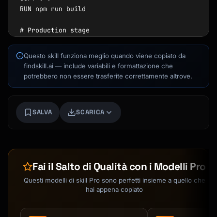
RUN npm run build

# Production stage

FROM node:20-alpine

Kai
WORKDIR /app

Questo skill funziona meglio quando viene copiato da
Ricerca corsi · qui per aiutarti
COPY --from=builder /app/dist ./dist

findskill.ai — include variabili e formattazione che
COPY --from=builder /app/node_modules 
potrebbero non essere trasferite correttamente altrove.
./node_modules

EXPOSE 3000

USER node

SALVA
SCARICA
CMD ["node", "dist/index.js"]

```

### Python Application

```dockerfile

Fai il Salto di Qualità con i Modelli Pro
FROM python:3.12-slim

Questi modelli di skill Pro sono perfetti insieme a quello che
WORKDIR /app

hai appena copiato
# Install dependencies first (cache layer)
