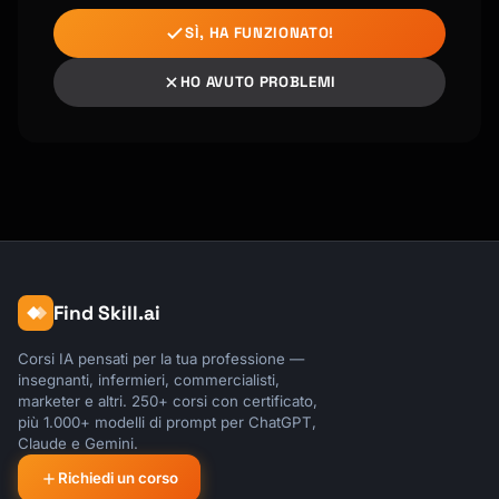
  backend:

    networks:

SÌ, HA FUNZIONATO!
      - frontend

      - backend

HO AVUTO PROBLEMI
  db:

    networks:

      - backend

networks:

  frontend:

  backend:

```

Find Skill.ai
## Volumes & Persistence

Corsi IA pensati per la tua professione —
insegnanti, infermieri, commercialisti,
```yaml

marketer e altri. 250+ corsi con certificato,
più 1.000+ modelli di prompt per ChatGPT,
services:

Claude e Gemini.
  app:

    volumes:

Richiedi un corso
      # Named volume
