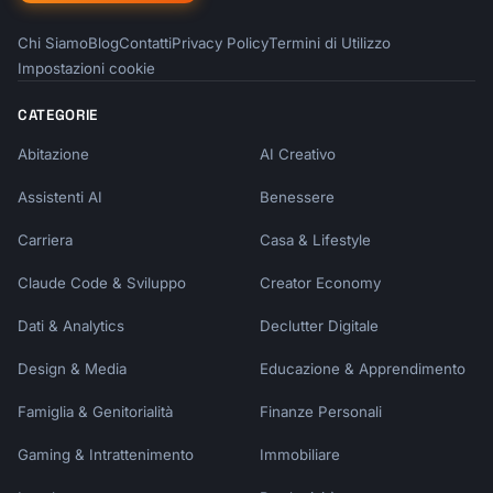
      - app_data:/data

Chi Siamo
Blog
Contatti
Privacy Policy
Termini di Utilizzo
      # Bind mount

Impostazioni cookie
      - ./config:/app/config:ro

      # Anonymous volume

CATEGORIE
      - /app/node_modules

Abitazione
AI Creativo
volumes:

  app_data:

Assistenti AI
Benessere
    driver: local

```

Carriera
Casa & Lifestyle
Claude Code & Sviluppo
Creator Economy
## Health Checks

Dati & Analytics
Declutter Digitale
```dockerfile

HEALTHCHECK --interval=30s --timeout=3s --
Design & Media
Educazione & Apprendimento
retries=3 \

  CMD curl -f http://localhost:3000/health || 
Famiglia & Genitorialità
Finanze Personali
exit 1

Gaming & Intrattenimento
Immobiliare
```
