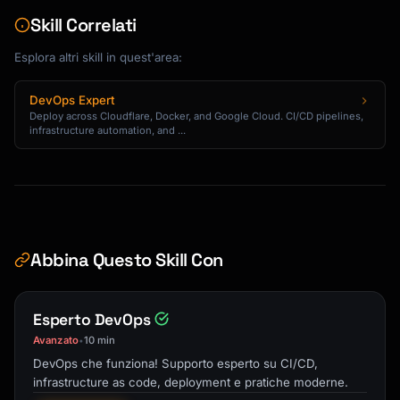
      POSTGRES_DB: app

Skill Correlati
    healthcheck:

      test: ["CMD-SHELL", "pg_isready -U user 
Esplora altri skill in quest'area:
-d app"]

      interval: 5s

DevOps Expert
      timeout: 5s

Deploy across Cloudflare, Docker, and Google Cloud. CI/CD pipelines,
      retries: 5

infrastructure automation, and ...
  redis:

    image: redis:7-alpine

    volumes:

      - redis_data:/data

Abbina Questo Skill Con
volumes:

  postgres_data:

  redis_data:

Esperto DevOps
```

Avanzato
10 min
•
### Development Override

DevOps che funziona! Supporto esperto su CI/CD,
```yaml

infrastructure as code, deployment e pratiche moderne.