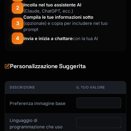
Incolla nel tuo assistente AI
# Combine RUN commands

2
(Claude, ChatGPT, ecc.)
RUN apt-get update && apt-get install -y \

Compila le tue informazioni sotto
    package1 \

3
(opzionale) e copia per includere nel tuo
    package2 \

prompt
    && rm -rf /var/lib/apt/lists/*

4
Invia e inizia a chattare
con la tua AI
# Use .dockerignore

# node_modules, .git, *.log, etc.

```

Personalizzazione Suggerita
## Docker Compose

### Full Stack Application

DESCRIZIONE
IL TUO VALORE
```yaml

# docker-compose.yml

Preferenza immagine base
version: '3.8'

services:

Linguaggio di
  app:

programmazione che uso
    build: .
