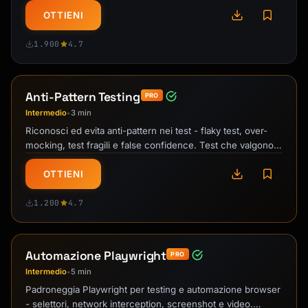
# docker-compose.override.yml

services:

OTTIENI
  app:

    build:

1.900
4.7
      context: .

      target: development

    volumes:

Anti-Pattern Testing
PRO
      - .:/app

Intermedio
3 min
•
      - /app/node_modules

Riconosci ed evita anti-pattern nei test - flaky test, over-
    command: npm run dev

mocking, test fragili e false confidence. Test che valgono.
```

Fantastico per …
OTTIENI
## Common Commands

1.200
4.7
```bash

# Build and run

docker build -t myapp .

Automazione Playwright
PRO
docker run -d -p 3000:3000 --name myapp myapp

Intermedio
5 min
•
# Compose

Padroneggia Playwright per testing e automazione browser
docker compose up -d

- selettori, network interception, screenshot e video.