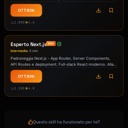
docker compose down -v

Spacca i test E2E!
docker compose logs -f app

OTTIENI
# Debug

1.800
4.6
docker exec -it container_name sh

docker logs container_name

Esperto Next.js
PRO
# Cleanup

Intermedio
5 min
•
docker system prune -a

Padroneggia Next.js - App Router, Server Components,
docker volume prune

API Routes e deployment. Full-stack React moderno. Alla
```

grande per web app!
OTTIENI
## Networking

3.100
4.8
```yaml

services:

  frontend:

    networks:

      - frontend

Questo skill ha funzionato per te?