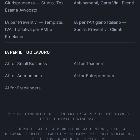
Giurisprudenza — Studio, Tesi,
Abbinamenti, Carta Vini, Eventi
Esame Avvocato
IA per Preventivi — Template,
IA per l'Artigiano Italiano —
IVA, Trattativa per PMI e
Social, Preventivi, Clienti
Freelance
IA PER IL TUO LAVORO
AI for Small Business
AI for Teachers
AI for Accountants
AI for Entrepreneurs
AI for Freelancers
© 2026 FINDSKILL.AI — IMPARA L'IA PER IL TUO LAVORO.
TUTTI I DIRITTI RISERVATI.
FINDSKILL.AI
IS A PRODUCT OF
AI CENTRAL, LLC
, A
DELAWARE LIMITED LIABILITY COMPANY.
131 CONTINENTAL DR,
SUITE 305
,
NEWARK
,
DE
19713
,
US
.