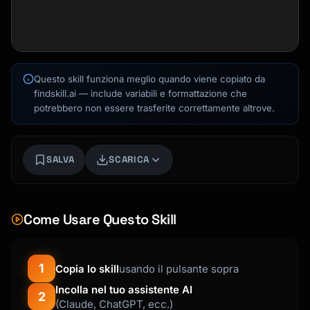
Questo skill funziona meglio quando viene copiato da
findskill.ai — include variabili e formattazione che
potrebbero non essere trasferite correttamente altrove.
SALVA
SCARICA
Kai
Ricerca corsi · qui per aiutarti
Come Usare Questo Skill
1
Copia lo skill
usando il pulsante sopra
Incolla nel tuo assistente AI
2
(Claude, ChatGPT, ecc.)